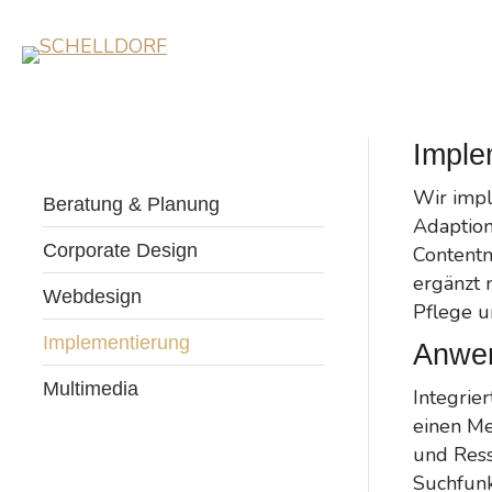
Imple
Wir impl
Beratung & Planung
Adaption
Corporate Design
Content
ergänzt 
Webdesign
Pflege u
Implementierung
Anwe
Multimedia
Integrie
einen Me
und Ress
Suchfunkt