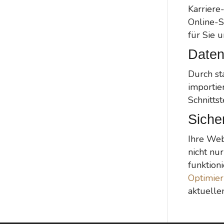
Karriere
Online-S
für Sie u
Daten
Durch st
importie
Schnitts
Sicher
Ihre Web
nicht nur
funktion
Optimie
aktuelle