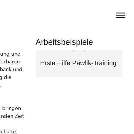
Arbeitsbeispiele
lung und
lierbaren
Erste Hilfe Pawlik-Training
nbank und
g die
.
 bringen
unden Zeit
Inhalte,