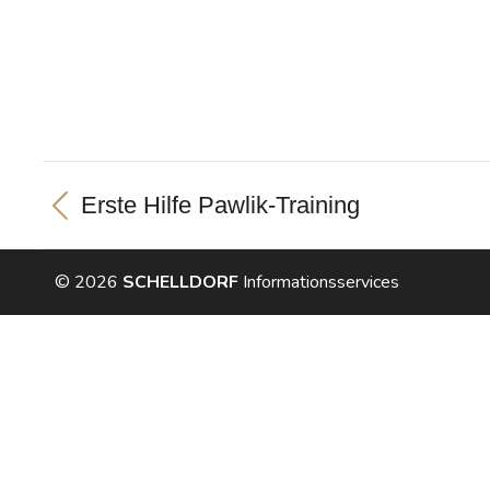
Project
Erste Hilfe Pawlik-Training
Previous
navigation
project:
© 2026
SCHELLDORF
Informationsservices