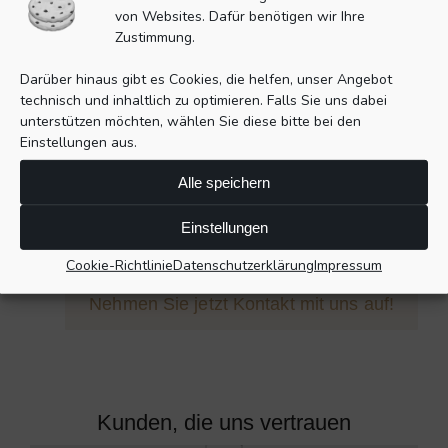
von Websites. Dafür benötigen wir Ihre
Technologische Beratung
Zustimmung.
Sie haben Fragen? Manchmal hilft es, eine
Darüber hinaus gibt es Cookies, die helfen, unser Angebot
Meinung von außerhalb einzuholen oder
technisch und inhaltlich zu optimieren. Falls Sie uns dabei
vielleicht brauchen Sie einen Rat, den richtigen
unterstützen möchten, wählen Sie diese bitte bei den
Einstellungen aus.
Weg zu wählen. Nutzen Sie unsere Erfahrung
mit vielen verschiedenen Technologien und
Alle speichern
Projekten. Wir können Ihnen auch in
Entscheidungsprozessen wertvolle Hilfe sein.
Einstellungen
Cookie-Richtlinie
Datenschutzerklärung
Impressum
Nehmen Sie jetzt Kontakt mit uns auf!
Kunden, die uns vertrauen