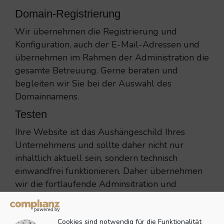
Domain-Registrierung
Wir übernehmen die Registrierung und
Konfiguration, auch der E-Mail-Adressen und
übernehmen im Rahmen der Administration die
gesamte Betreuung. Gerne beraten und
begleiten wir Sie bei der Auswahl des
Domainnamens.
Testen
Ihre Website ist das Aushängeschild Ihres
Unternehmens und sollte daher nicht nur
inhaltlich aktuell sein, sondern technisch
einwandfrei funktionieren. Daher übernehmen
wir die fortlaufende Adminsitration und
Optimierung. Machen Sie durch eine
funktionierende Website mit aktuellen Inhalten
aus Ihren Besuchern Kunden.
Cookies sind notwendig für die Funktionalität