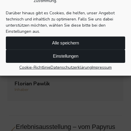
Zustimmung.
Darüber hinaus gibt es Cookies, die helfen, unser Angebot
technisch und inhaltlich zu optimieren. Falls Sie uns dabei
unterstützen möchten, wählen Sie diese bitte bei den
Einstellungen aus.
Alle speichern
www.erstehilfe-pawliktraining.de
Einstellungen
Cookie-Richtlinie
Datenschutzerklärung
Impressum
„Danke Ihnen für die klasse Zusammenarbeit.
„
Florian Pawlik
Inhaber
Project
Erlebnisausstellung – vom Papyrus